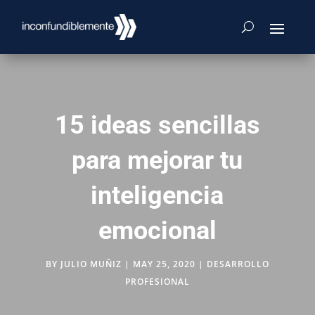
15 ideas sencillas
para mejorar tu
inteligencia
emocional
BY
JULIO MUÑIZ
|
MAY 25, 2020
|
DESARROLLO
PROFESIONAL