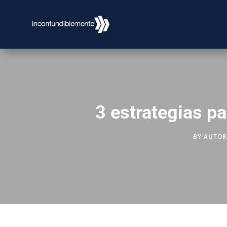
3 estrategias p
BY
AUTOR