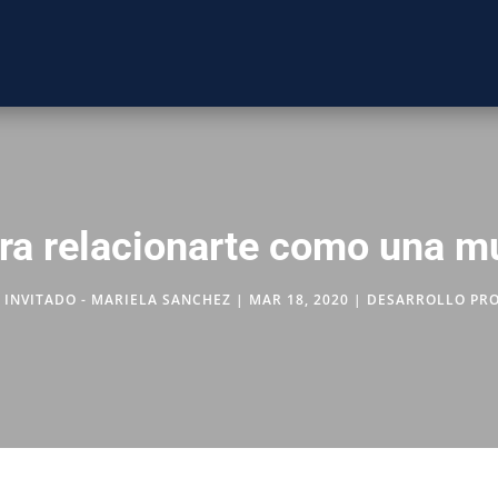
ara relacionarte como una 
 INVITADO - MARIELA SANCHEZ
|
MAR 18, 2020
|
DESARROLLO PRO