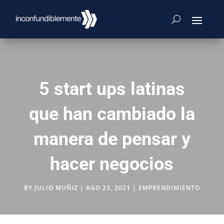
5 start ups latinas
que han cambiado la
manera de pensar y
hacer negocios
BY
JULIO MUÑIZ
|
AGO 23, 2021
|
EMPRENDIMIENTO