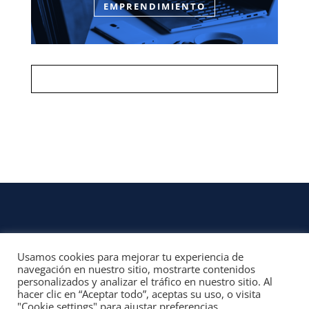
EMPRENDIMIENTO
Usamos cookies para mejorar tu experiencia de
CONTACTO
navegación en nuestro sitio, mostrarte contenidos
personalizados y analizar el tráfico en nuestro sitio. Al
© 2022, Unofficial Media, LLC – Reservados todos los derechos | All rights
hacer clic en “Aceptar todo”, aceptas su uso, o visita
reserved
"Cookie settings" para ajustar preferencias.