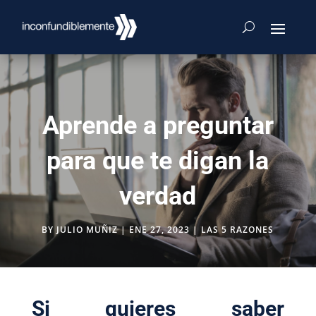
Aprende a preguntar
para que te digan la
verdad
BY
JULIO MUÑIZ
|
ENE 27, 2023
|
LAS 5 RAZONES
Si quieres saber