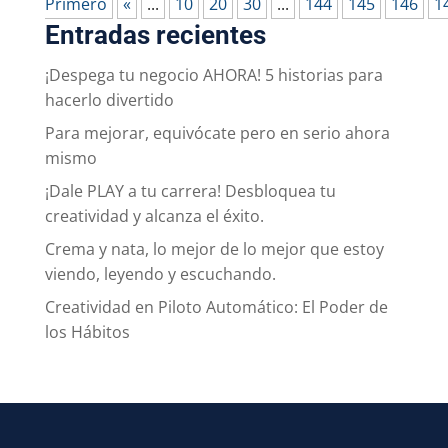
Primero
«
...
10
20
30
...
144
145
146
1
Entradas recientes
¡Despega tu negocio AHORA! 5 historias para
hacerlo divertido
Para mejorar, equivócate pero en serio ahora
mismo
¡Dale PLAY a tu carrera! Desbloquea tu
creatividad y alcanza el éxito.
Crema y nata, lo mejor de lo mejor que estoy
viendo, leyendo y escuchando.
Creatividad en Piloto Automático: El Poder de
los Hábitos