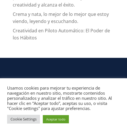
creatividad y alcanza el éxito.
Crema y nata, lo mejor de lo mejor que estoy
viendo, leyendo y escuchando.
Creatividad en Piloto Automático: El Poder de
los Hábitos
Usamos cookies para mejorar tu experiencia de
CONTACTO
navegación en nuestro sitio, mostrarte contenidos
personalizados y analizar el tráfico en nuestro sitio. Al
© 2022, Unofficial Media, LLC – Reservados todos los derechos | All rights
hacer clic en “Aceptar todo”, aceptas su uso, o visita
reserved
"Cookie settings" para ajustar preferencias.
Aviso Legal y Términos de Uso del Sitio
|
Aviso Programas Afiliados,
Contenido Patrocinado y Enlaces Externos
Cookie Settings
Aceptar todo