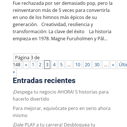
Fue rechazada por ser demasiado pop, pero la
reinventaron más de 5 veces para convertirla
en uno de los himnos más épicos de su
generación. Creatividad, resiliencia y
transformación: La clave del éxito La historia
empieza en 1978. Magne Furuholmen y Pål...
Página 3 de
148
«
1
2
3
4
5
...
10
20
30
...
»
Últ
»
Entradas recientes
¡Despega tu negocio AHORA! 5 historias para
hacerlo divertido
Para mejorar, equivócate pero en serio ahora
mismo
¡Dale PLAY a tu carrera! Desbloquea tu