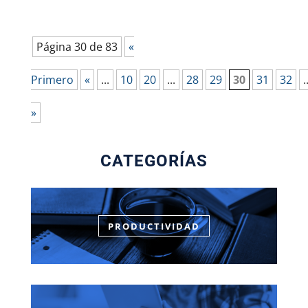
Página 30 de 83
«
Primero
«
...
10
20
...
28
29
30
31
32
.
»
CATEGORÍAS
PRODUCTIVIDAD