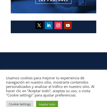
Usamos cookies para mejorar tu experiencia de
CONTACTO
navegación en nuestro sitio, mostrarte contenidos
personalizados y analizar el tráfico en nuestro sitio. Al
© 2022, Unofficial Media, LLC – Reservados todos los derechos | All rights
hacer clic en “Aceptar todo”, aceptas su uso, o visita
reserved
"Cookie settings" para ajustar preferencias.
Aviso Legal y Términos de Uso del Sitio
|
Aviso Programas Afiliados,
Contenido Patrocinado y Enlaces Externos
Cookie Settings
Aceptar todo