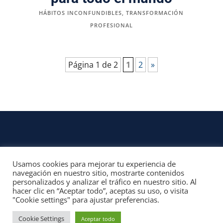
HÁBITOS INCONFUNDIBLES
,
TRANSFORMACIÓN
PROFESIONAL
Página 1 de 2
1
2
»
Usamos cookies para mejorar tu experiencia de
CONTACTO
navegación en nuestro sitio, mostrarte contenidos
personalizados y analizar el tráfico en nuestro sitio. Al
© 2022, Unofficial Media, LLC – Reservados todos los derechos | All rights
hacer clic en “Aceptar todo”, aceptas su uso, o visita
reserved
"Cookie settings" para ajustar preferencias.
Aviso Legal y Términos de Uso del Sitio
|
Aviso Programas Afiliados,
Contenido Patrocinado y Enlaces Externos
Cookie Settings
Aceptar todo