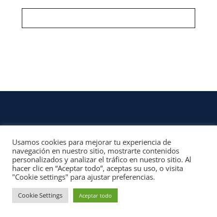
Usamos cookies para mejorar tu experiencia de
CONTACTO
navegación en nuestro sitio, mostrarte contenidos
personalizados y analizar el tráfico en nuestro sitio. Al
© 2022, Unofficial Media, LLC – Reservados todos los derechos | All rights
hacer clic en “Aceptar todo”, aceptas su uso, o visita
reserved
"Cookie settings" para ajustar preferencias.
Aviso Legal y Términos de Uso del Sitio
|
Aviso Programas Afiliados,
Contenido Patrocinado y Enlaces Externos
Cookie Settings
Aceptar todo