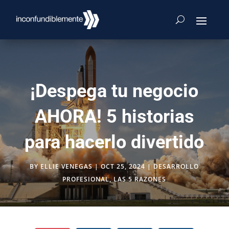
¡Despega tu negocio
AHORA! 5 historias
para hacerlo divertido
BY
ELLIE VENEGAS
|
OCT 25, 2024
|
DESARROLLO
PROFESIONAL
,
LAS 5 RAZONES