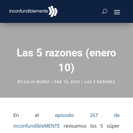
Las 5 razones (enero
10)
BY
JULIO MUÑIZ
|
ENE 10, 2020
|
LAS 5 RAZONES
En el
episodio 267 de
inconfundibleMENTE
revisamos los 5 súper