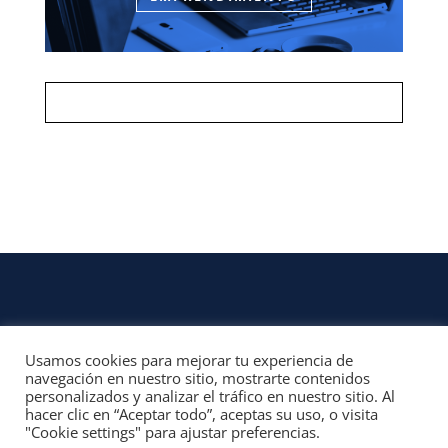
Usamos cookies para mejorar tu experiencia de
CONTACTO
navegación en nuestro sitio, mostrarte contenidos
personalizados y analizar el tráfico en nuestro sitio. Al
© 2022, Unofficial Media, LLC – Reservados todos los derechos | All rights
hacer clic en “Aceptar todo”, aceptas su uso, o visita
reserved
"Cookie settings" para ajustar preferencias.
Aviso Legal y Términos de Uso del Sitio
|
Aviso Programas Afiliados,