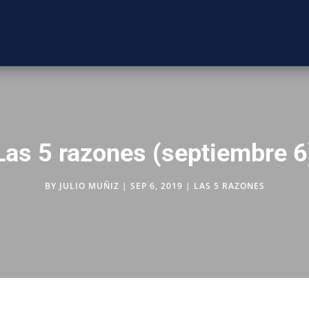
Las 5 razones (septiembre 6
BY
JULIO MUÑIZ
|
SEP 6, 2019
|
LAS 5 RAZONES