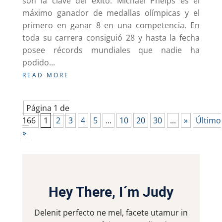
son la clave del éxito. Michael Phelps es el
máximo ganador de medallas olímpicas y el
primero en ganar 8 en una competencia. En
toda su carrera consiguió 28 y hasta la fecha
posee récords mundiales que nadie ha
podido...
READ MORE
Página 1 de
166
1
2
3
4
5
...
10
20
30
...
»
Último
»
Hey There, I´m Judy
Delenit perfecto ne mel, facete utamur in