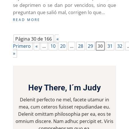
se deprimen o se dan por vencidos, sino que
preguntan que salió mal, corrigen lo que...
READ MORE
Página 30 de 166
«
Primero
«
...
10
20
...
28
29
30
31
32
.
»
Hey There, I´m Judy
Delenit perfecto ne mel, facete utamur in
mea, cum ceteros fuisset repudiandae eu.
Delenit omittam philosophia per ea, eos te
omnium discere. Nam adhuc percipit et. Viris
comprehensam quo ea.