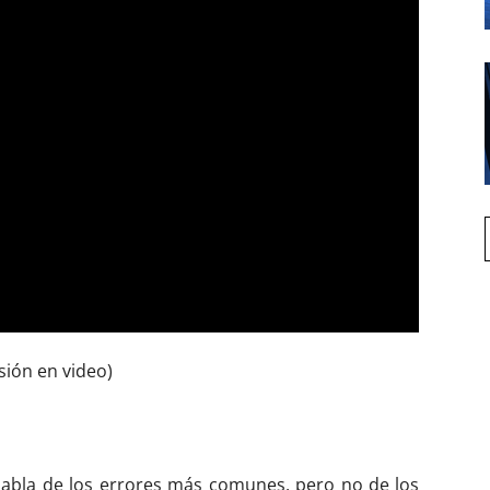
sión en video)
habla de los errores más comunes, pero no de los