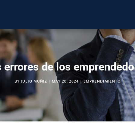
 errores de los emprended
BY
JULIO MUÑIZ
|
MAY 20, 2024
|
EMPRENDIMIENTO