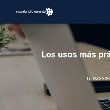
Los usos más prá
BY
JULIO MUÑ