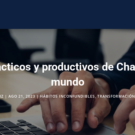
cticos y productivos de Cha
mundo
IZ
|
AGO 21, 2023
|
HÁBITOS INCONFUNDIBLES
,
TRANSFORMACIÓN