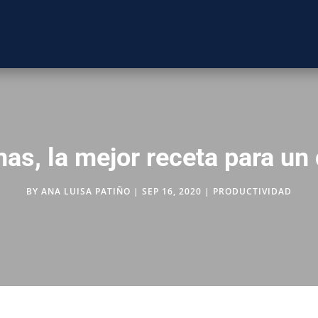
nas, la mejor receta para un
BY
ANA LUISA PATIÑO
|
SEP 16, 2020
|
PRODUCTIVIDAD