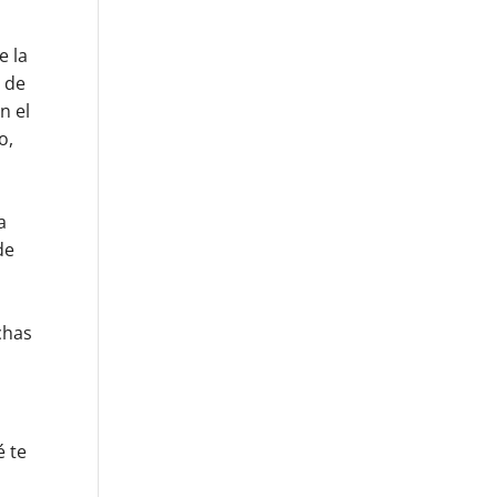
e la
a de
n el
o,
a
de
chas
é te