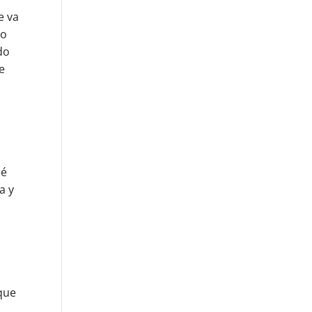
e va
ro
do
e
ué
a y
que