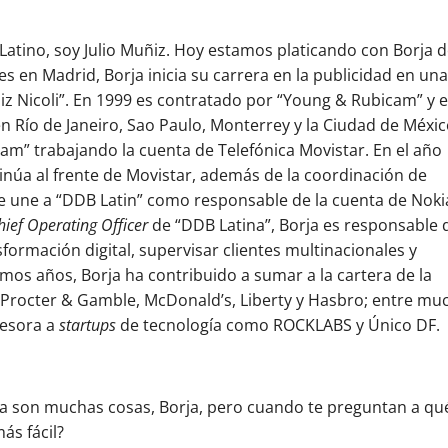
atino, soy Julio Muñiz. Hoy estamos platicando con Borja d
es en Madrid, Borja inicia su carrera en la publicidad en un
iz Nicoli”. En 1999 es contratado por “Young & Rubicam” y e
n Río de Janeiro, Sao Paulo, Monterrey y la Ciudad de Méxic
am” trabajando la cuenta de Telefónica Movistar. En el año
núa al frente de Movistar, además de la coordinación de
e une a “DDB Latin” como responsable de la cuenta de Noki
hief Operating Officer
de “DDB Latina”, Borja es responsable 
nsformación digital, supervisar clientes multinacionales y
imos años, Borja ha contribuido a sumar a la cartera de la
 Procter & Gamble, McDonald’s, Liberty y Hasbro; entre mu
sesora a
startups
de tecnología como ROCKLABS y Único DF.
ía son muchas cosas, Borja, pero cuando te preguntan a qu
ás fácil?