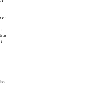
que
a de
la
trar
la
las.