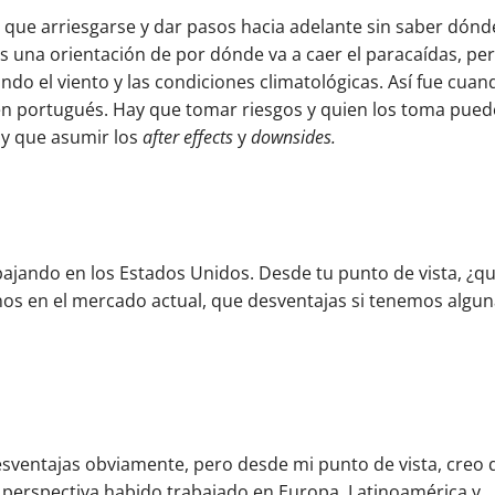
e que arriesgarse y dar pasos hacia adelante sin saber dónd
 una orientación de por dónde va a caer el paracaídas, pe
o el viento y las condiciones climatológicas. Así fue cuan
a en portugués. Hay que tomar riesgos y quien los toma pued
y que asumir los
after effects
y
downsides.
abajando en los Estados Unidos. Desde tu punto de vista, ¿q
nos en el mercado actual, que desventajas si tenemos algun
sventajas obviamente, pero desde mi punto de vista, creo 
mi perspectiva habido trabajado en Europa, Latinoamérica y