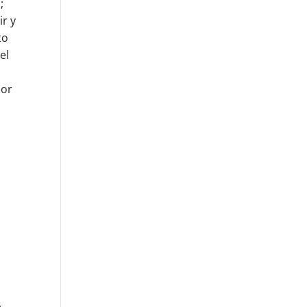
;
ir y
to
el
por