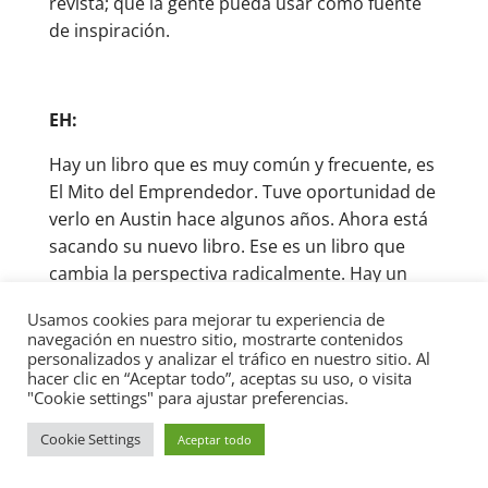
revista; que la gente pueda usar como fuente
de inspiración.
EH:
Hay un libro que es muy común y frecuente, es
El Mito del Emprendedor. Tuve oportunidad de
verlo en Austin hace algunos años. Ahora está
sacando su nuevo libro. Ese es un libro que
cambia la perspectiva radicalmente. Hay un
libro que está muy en sintonía en como yo
Usamos cookies para mejorar tu experiencia de
pienso en los negocios. Es “El libro negro del
navegación en nuestro sitio, mostrarte contenidos
emprendedor”, por Fernando Trias de Bes. Es
personalizados y analizar el tráfico en nuestro sitio. Al
hacer clic en “Aceptar todo”, aceptas su uso, o visita
un libro donde habla de qué se trata el
"Cookie settings" para ajustar preferencias.
emprendimiento. Habla de los aspectos
complicados de lo que significa arrancar una
Cookie Settings
Aceptar todo
empresa. Es un libro brutal. Es tan negro su