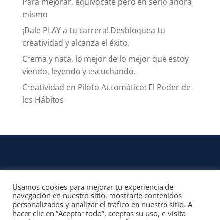
Para mejorar, equivócate pero en serio ahora
mismo
¡Dale PLAY a tu carrera! Desbloquea tu
creatividad y alcanza el éxito.
Crema y nata, lo mejor de lo mejor que estoy
viendo, leyendo y escuchando.
Creatividad en Piloto Automático: El Poder de
los Hábitos
Usamos cookies para mejorar tu experiencia de
CONTACTO
navegación en nuestro sitio, mostrarte contenidos
personalizados y analizar el tráfico en nuestro sitio. Al
© 2022, Unofficial Media, LLC – Reservados todos los derechos | All rights
hacer clic en “Aceptar todo”, aceptas su uso, o visita
reserved