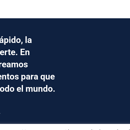
pido, la
erte. En
creamos
entos para que
todo el mundo.
.