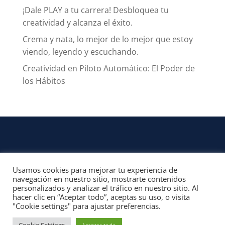
¡Dale PLAY a tu carrera! Desbloquea tu
creatividad y alcanza el éxito.
Crema y nata, lo mejor de lo mejor que estoy
viendo, leyendo y escuchando.
Creatividad en Piloto Automático: El Poder de
los Hábitos
Usamos cookies para mejorar tu experiencia de
CONTACTO
navegación en nuestro sitio, mostrarte contenidos
personalizados y analizar el tráfico en nuestro sitio. Al
© 2022, Unofficial Media, LLC – Reservados todos los derechos | All rights
hacer clic en “Aceptar todo”, aceptas su uso, o visita
reserved
"Cookie settings" para ajustar preferencias.
Aviso Legal y Términos de Uso del Sitio
|
Aviso Programas Afiliados,
Contenido Patrocinado y Enlaces Externos