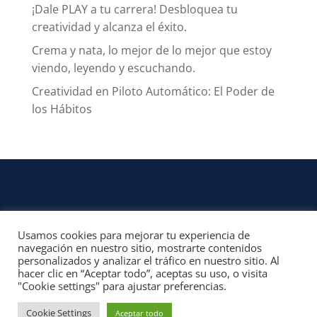
¡Dale PLAY a tu carrera! Desbloquea tu
creatividad y alcanza el éxito.
Crema y nata, lo mejor de lo mejor que estoy
viendo, leyendo y escuchando.
Creatividad en Piloto Automático: El Poder de
los Hábitos
Usamos cookies para mejorar tu experiencia de
CONTACTO
navegación en nuestro sitio, mostrarte contenidos
personalizados y analizar el tráfico en nuestro sitio. Al
© 2022, Unofficial Media, LLC – Reservados todos los derechos | All rights
hacer clic en “Aceptar todo”, aceptas su uso, o visita
reserved
"Cookie settings" para ajustar preferencias.
Aviso Legal y Términos de Uso del Sitio
|
Aviso Programas Afiliados,
Contenido Patrocinado y Enlaces Externos
Cookie Settings
Aceptar todo