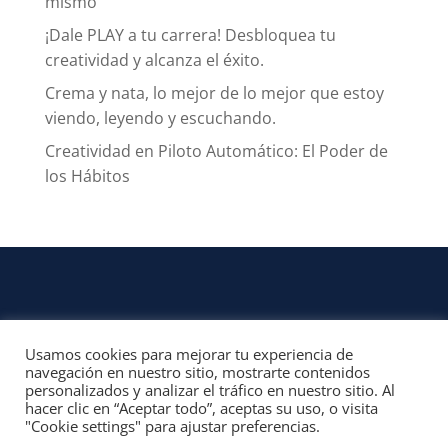
mismo
¡Dale PLAY a tu carrera! Desbloquea tu
creatividad y alcanza el éxito.
Crema y nata, lo mejor de lo mejor que estoy
viendo, leyendo y escuchando.
Creatividad en Piloto Automático: El Poder de
los Hábitos
Usamos cookies para mejorar tu experiencia de
CONTACTO
navegación en nuestro sitio, mostrarte contenidos
personalizados y analizar el tráfico en nuestro sitio. Al
© 2022, Unofficial Media, LLC – Reservados todos los derechos | All rights
hacer clic en “Aceptar todo”, aceptas su uso, o visita
reserved
"Cookie settings" para ajustar preferencias.
Aviso Legal y Términos de Uso del Sitio
|
Aviso Programas Afiliados,
Contenido Patrocinado y Enlaces Externos