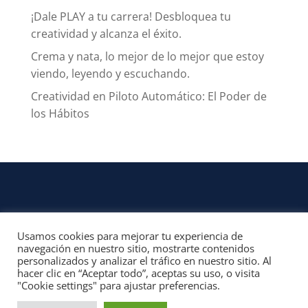
¡Dale PLAY a tu carrera! Desbloquea tu
creatividad y alcanza el éxito.
Crema y nata, lo mejor de lo mejor que estoy
viendo, leyendo y escuchando.
Creatividad en Piloto Automático: El Poder de
los Hábitos
Usamos cookies para mejorar tu experiencia de
CONTACTO
navegación en nuestro sitio, mostrarte contenidos
personalizados y analizar el tráfico en nuestro sitio. Al
© 2022, Unofficial Media, LLC – Reservados todos los derechos | All rights
hacer clic en “Aceptar todo”, aceptas su uso, o visita
reserved
"Cookie settings" para ajustar preferencias.
Aviso Legal y Términos de Uso del Sitio
|
Aviso Programas Afiliados,
Contenido Patrocinado y Enlaces Externos