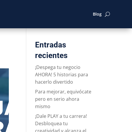
Blog
Entradas
recientes
¡Despega tu negocio
AHORA! 5 historias para
hacerlo divertido
Para mejorar, equivócate
pero en serio ahora
mismo
¡Dale PLAY a tu carrera!
Desbloquea tu
creatividad y alcanza el