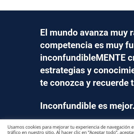
El mundo avanza muy rá
competencia es muy fu
inconfundibleMENTE 
estrategias y conocimi
te conozca y recuerde 
Inconfundible es mejor
Usamos cookies para mejorar tu experiencia de navegación en 
tráfico en nuestro sitio. Al hacer clic en “Aceptar todo”, acepta
CONTACTO