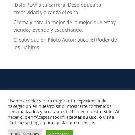
¡Dale PLAY a tu carrera! Desbloquea tu
creatividad y alcanza el éxito.
Crema y nata, lo mejor de lo mejor que estoy
viendo, leyendo y escuchando.
Creatividad en Piloto Automático: El Poder de
los Hábitos
Usamos cookies para mejorar tu experiencia de
CONTACTO
navegación en nuestro sitio, mostrarte contenidos
personalizados y analizar el tráfico en nuestro sitio. Al
© 2022, Unofficial Media, LLC – Reservados todos los derechos | All rights
hacer clic en “Aceptar todo”, aceptas su uso, o visita
reserved
"Cookie settings" para ajustar preferencias.
Aviso Legal y Términos de Uso del Sitio
|
Aviso Programas Afiliados,
Contenido Patrocinado y Enlaces Externos
Cookie Settings
Aceptar todo