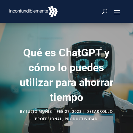
Qué es ChatGPT y
cómo lo puedes
utilizar para ahorrar
tiempo
BY
JULIO MUÑIZ
|
FEB 27, 2023
|
DESARROLLO
PROFESIONAL
,
PRODUCTIVIDAD