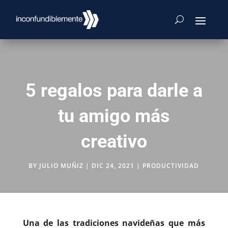
5 regalos para darle a
tu amigo más
creativo
BY
JULIO MUÑIZ
|
DIC 24, 2021
|
PRODUCTIVIDAD
Una de las tradiciones navideñas que más