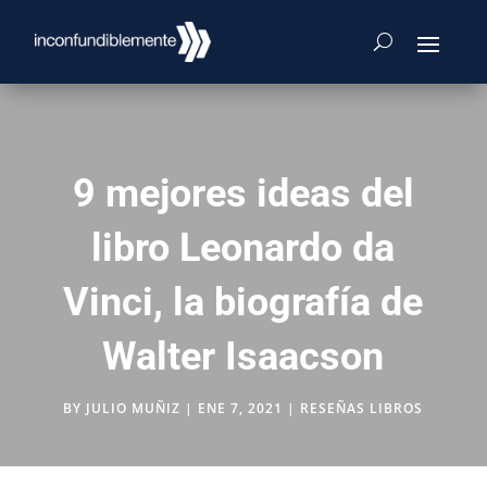
9 mejores ideas del
libro Leonardo da
Vinci, la biografía de
Walter Isaacson
BY
JULIO MUÑIZ
|
ENE 7, 2021
|
RESEÑAS LIBROS