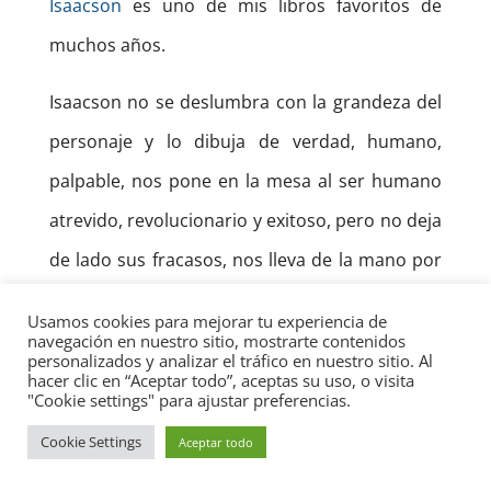
Isaacson
es uno de mis libros favoritos de
muchos años.
Isaacson no se deslumbra con la grandeza del
personaje y lo dibuja de verdad, humano,
palpable, nos pone en la mesa al ser humano
atrevido, revolucionario y exitoso, pero no deja
de lado sus fracasos, nos lleva de la mano por
las travesías de Leonardo moviéndose de
Usamos cookies para mejorar tu experiencia de
ciudad en ciudad, buscando el patrocinio de
navegación en nuestro sitio, mostrarte contenidos
personalizados y analizar el tráfico en nuestro sitio. Al
algún potentado mientras deja proyectos
hacer clic en “Aceptar todo”, aceptas su uso, o visita
"Cookie settings" para ajustar preferencias.
incompletos y a la deriva. Esto no lo hace
Cookie Settings
Aceptar todo
menos brillante, ni desmerece su talento y