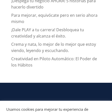
¡Despega tu negocio AHORA! 5 historias para
hacerlo divertido
Para mejorar, equivócate pero en serio ahora
mismo
¡Dale PLAY a tu carrera! Desbloquea tu
creatividad y alcanza el éxito.
Crema y nata, lo mejor de lo mejor que estoy
viendo, leyendo y escuchando.
Creatividad en Piloto Automático: El Poder de
los Hábitos
Usamos cookies para mejorar tu experiencia de
CONTACTO