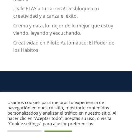
¡Dale PLAY a tu carrera! Desbloquea tu
creatividad y alcanza el éxito.
Crema y nata, lo mejor de lo mejor que estoy
viendo, leyendo y escuchando.
Creatividad en Piloto Automático: El Poder de
los Hábitos
Usamos cookies para mejorar tu experiencia de
CONTACTO
navegación en nuestro sitio, mostrarte contenidos
personalizados y analizar el tráfico en nuestro sitio. Al
© 2022, Unofficial Media, LLC – Reservados todos los derechos | All rights
hacer clic en “Aceptar todo”, aceptas su uso, o visita
reserved
"Cookie settings" para ajustar preferencias.
Aviso Legal y Términos de Uso del Sitio
|
Aviso Programas Afiliados,
Contenido Patrocinado y Enlaces Externos