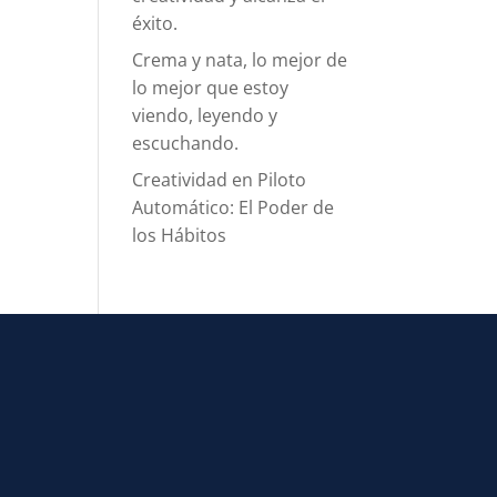
éxito.
Crema y nata, lo mejor de
lo mejor que estoy
viendo, leyendo y
escuchando.
Creatividad en Piloto
Automático: El Poder de
los Hábitos