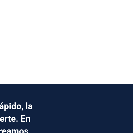
pido, la
erte. En
creamos