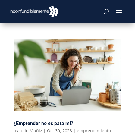
¿Emprender no es para mi?
by
Julio Muñiz
|
Oct 30, 2023
|
emprendimiento