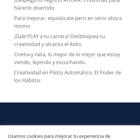
¡Despega tu negocio AHORA! 5 historias para
hacerlo divertido
Para mejorar, equivócate pero en serio ahora
mismo
¡Dale PLAY a tu carrera! Desbloquea tu
creatividad y alcanza el éxito.
Crema y nata, lo mejor de lo mejor que estoy
viendo, leyendo y escuchando.
Creatividad en Piloto Automático: El Poder de
los Hábitos
Usamos cookies para mejorar tu experiencia de
CONTACTO