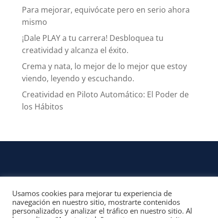
Para mejorar, equivócate pero en serio ahora
mismo
¡Dale PLAY a tu carrera! Desbloquea tu
creatividad y alcanza el éxito.
Crema y nata, lo mejor de lo mejor que estoy
viendo, leyendo y escuchando.
Creatividad en Piloto Automático: El Poder de
los Hábitos
Usamos cookies para mejorar tu experiencia de
CONTACTO
navegación en nuestro sitio, mostrarte contenidos
personalizados y analizar el tráfico en nuestro sitio. Al
© 2022, Unofficial Media, LLC – Reservados todos los derechos | All rights