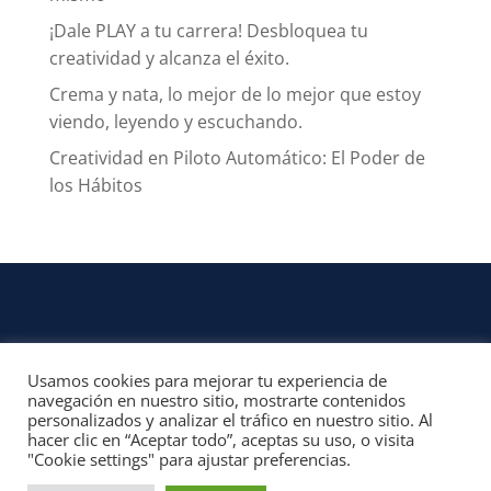
¡Dale PLAY a tu carrera! Desbloquea tu
creatividad y alcanza el éxito.
Crema y nata, lo mejor de lo mejor que estoy
viendo, leyendo y escuchando.
Creatividad en Piloto Automático: El Poder de
los Hábitos
Usamos cookies para mejorar tu experiencia de
CONTACTO
navegación en nuestro sitio, mostrarte contenidos
personalizados y analizar el tráfico en nuestro sitio. Al
© 2022, Unofficial Media, LLC – Reservados todos los derechos | All rights
hacer clic en “Aceptar todo”, aceptas su uso, o visita
reserved
"Cookie settings" para ajustar preferencias.
Aviso Legal y Términos de Uso del Sitio
|
Aviso Programas Afiliados,
Contenido Patrocinado y Enlaces Externos