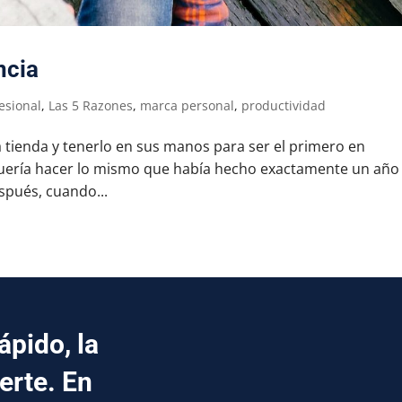
ncia
esional
,
Las 5 Razones
,
marca personal
,
productividad
a tienda y tenerlo en sus manos para ser el primero en
Quería hacer lo mismo que había hecho exactamente un año
spués, cuando...
pido, la
erte. En