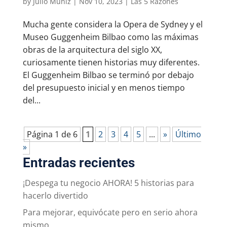
by
Julio Muñiz
|
Nov 10, 2023
|
Las 5 Razones
Mucha gente considera la Opera de Sydney y el
Museo Guggenheim Bilbao como las máximas
obras de la arquitectura del siglo XX,
curiosamente tienen historias muy diferentes.
El Guggenheim Bilbao se terminó por debajo
del presupuesto inicial y en menos tiempo
del...
Página 1 de 6
1
2
3
4
5
...
»
Último
»
Entradas recientes
¡Despega tu negocio AHORA! 5 historias para
hacerlo divertido
Para mejorar, equivócate pero en serio ahora
mismo