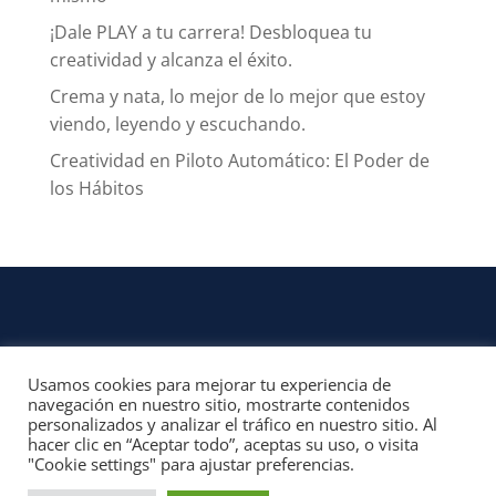
¡Dale PLAY a tu carrera! Desbloquea tu
creatividad y alcanza el éxito.
Crema y nata, lo mejor de lo mejor que estoy
viendo, leyendo y escuchando.
Creatividad en Piloto Automático: El Poder de
los Hábitos
Usamos cookies para mejorar tu experiencia de
CONTACTO
navegación en nuestro sitio, mostrarte contenidos
personalizados y analizar el tráfico en nuestro sitio. Al
© 2022, Unofficial Media, LLC – Reservados todos los derechos | All rights
hacer clic en “Aceptar todo”, aceptas su uso, o visita
reserved
"Cookie settings" para ajustar preferencias.
Aviso Legal y Términos de Uso del Sitio
|
Aviso Programas Afiliados,
Contenido Patrocinado y Enlaces Externos