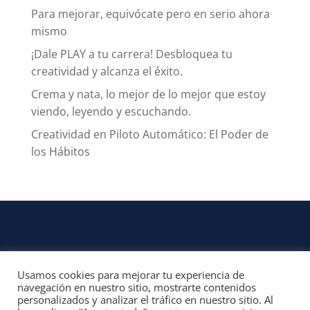
Para mejorar, equivócate pero en serio ahora
mismo
¡Dale PLAY a tu carrera! Desbloquea tu
creatividad y alcanza el éxito.
Crema y nata, lo mejor de lo mejor que estoy
viendo, leyendo y escuchando.
Creatividad en Piloto Automático: El Poder de
los Hábitos
Usamos cookies para mejorar tu experiencia de
CONTACTO
navegación en nuestro sitio, mostrarte contenidos
personalizados y analizar el tráfico en nuestro sitio. Al
© 2022, Unofficial Media, LLC – Reservados todos los derechos | All rights