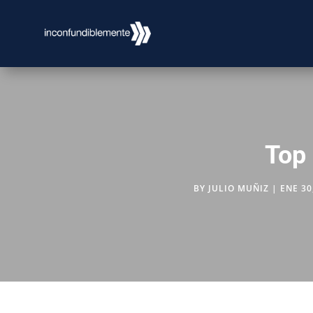
Top
BY
JULIO MUÑIZ
|
ENE 30