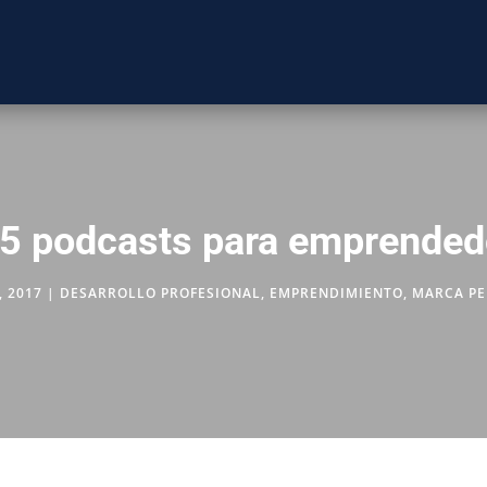
 5 podcasts para emprended
, 2017
|
DESARROLLO PROFESIONAL
,
EMPRENDIMIENTO
,
MARCA P