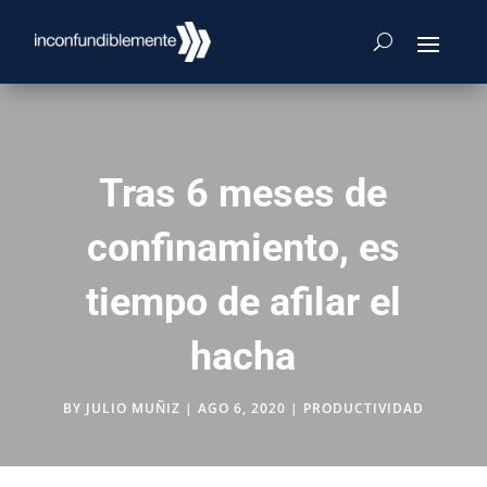
Tras 6 meses de
confinamiento, es
tiempo de afilar el
hacha
BY
JULIO MUÑIZ
|
AGO 6, 2020
|
PRODUCTIVIDAD