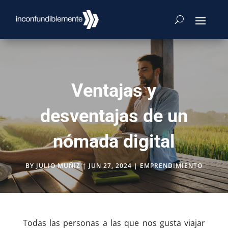
Ventajas y
desventajas de un
nómada digital
BY
JULIO MUÑIZ
|
JUN 27, 2024
|
EMPRENDIMIENTO
Todas las personas a las que nos gusta viajar