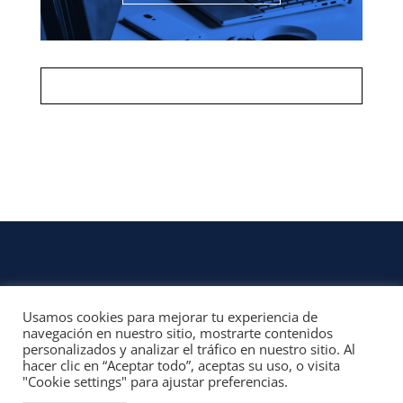
Usamos cookies para mejorar tu experiencia de
CONTACTO
navegación en nuestro sitio, mostrarte contenidos
personalizados y analizar el tráfico en nuestro sitio. Al
© 2022, Unofficial Media, LLC – Reservados todos los derechos | All rights
hacer clic en “Aceptar todo”, aceptas su uso, o visita
reserved
"Cookie settings" para ajustar preferencias.
Aviso Legal y Términos de Uso del Sitio
|
Aviso Programas Afiliados,
Contenido Patrocinado y Enlaces Externos