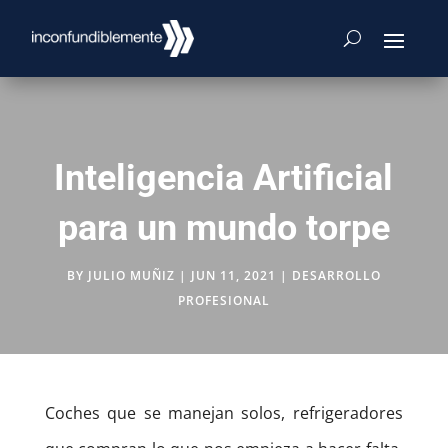
Inteligencia Artificial
para un mundo torpe
BY
JULIO MUÑIZ
|
JUN 11, 2021
|
DESARROLLO
PROFESIONAL
Coches que se manejan solos, refrigeradores