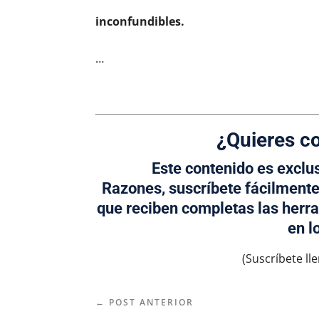
inconfundibles.
…
¿Quieres c
Este contenido es exclu
Razones,
suscríbete fácilmente
que reciben completas las herra
en l
(Suscríbete ll
←
POST ANTERIOR