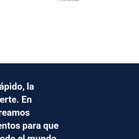
pido, la
erte. En
creamos
entos para que
todo el mundo.