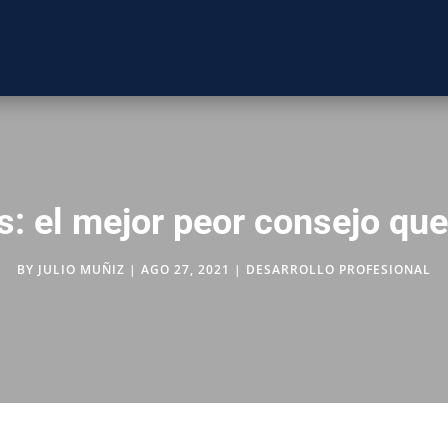
s: el mejor peor consejo que
BY
JULIO MUÑIZ
|
AGO 27, 2021
|
DESARROLLO PROFESIONAL