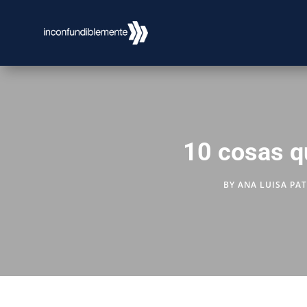
10 cosas q
BY
ANA LUISA PA