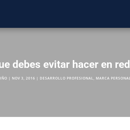
ue debes evitar hacer en red
TIÑO
|
NOV 3, 2016
|
DESARROLLO PROFESIONAL
,
MARCA PERSONA