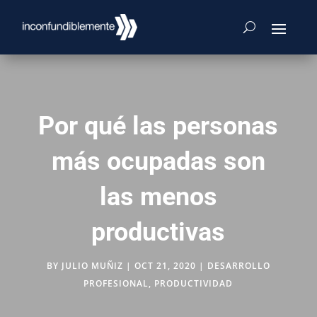
Por qué las personas
más ocupadas son
las menos
productivas
BY
JULIO MUÑIZ
|
OCT 21, 2020
|
DESARROLLO
PROFESIONAL
,
PRODUCTIVIDAD