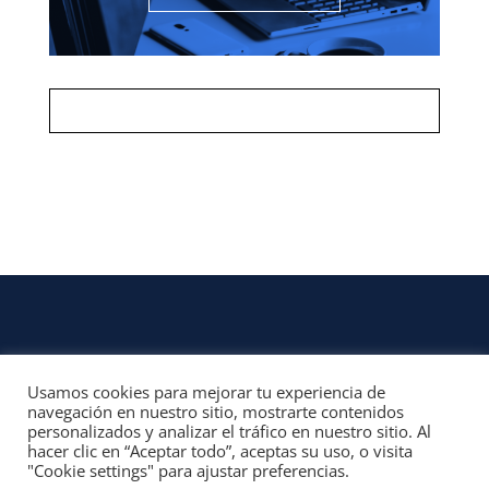
Usamos cookies para mejorar tu experiencia de
CONTACTO
navegación en nuestro sitio, mostrarte contenidos
personalizados y analizar el tráfico en nuestro sitio. Al
© 2022, Unofficial Media, LLC – Reservados todos los derechos | All rights
hacer clic en “Aceptar todo”, aceptas su uso, o visita
reserved
"Cookie settings" para ajustar preferencias.
Aviso Legal y Términos de Uso del Sitio
|
Aviso Programas Afiliados,