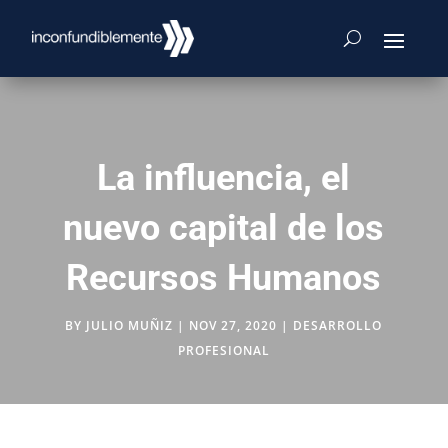
La influencia, el
nuevo capital de los
Recursos Humanos
BY
JULIO MUÑIZ
|
NOV 27, 2020
|
DESARROLLO
PROFESIONAL