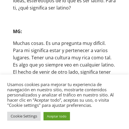
ideas, estereotipos de lo que es ser latino. Para
ti, ¿qué significa ser latino?
MG:
Muchas cosas. Es una pregunta muy difícil.
Para mi significa estar y pertenecer a varios
lugares. Tener una cultura muy rica como tal.
Es algo que yo siempre veo en cualquier latino.
El hecho de venir de otro lado, significa tener
una cultura enormemente rica. Eso es algo me
Usamos cookies para mejorar tu experiencia de
estoy repitiendo todo el tiempo. Tenemos
navegación en nuestro sitio, mostrarte contenidos
valores muy ricos y únicos que a veces no
personalizados y analizar el tráfico en nuestro sitio. Al
hacer clic en “Aceptar todo”, aceptas su uso, o visita
vendemos y no resaltamos lo suficiente. Ser
"Cookie settings" para ajustar preferencias.
latino significa ser enormemente rico.
Cookie Settings
Aceptar todo